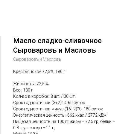
Масло сладко-сливочное
Сыроваровъ и Масловъ
Сыроваровъ и Масловъ
Крестьянское 72,5%, 180 г
Жирность:: 72,5 %
Вес:: 180 г
Кол-во в коробке:: 8 шт. / 30 шт.
Срок годности при (3+2)°С: 60 суток
Срок годности при минус (16+2)°С: 180 суток
Энергетическая ценность:: 662 ккал / 2772 кДж
Пищевая ценность на 100 г:: жиры – 72.5 гр, белки –
0.8 г, углеводы –1.1 г,